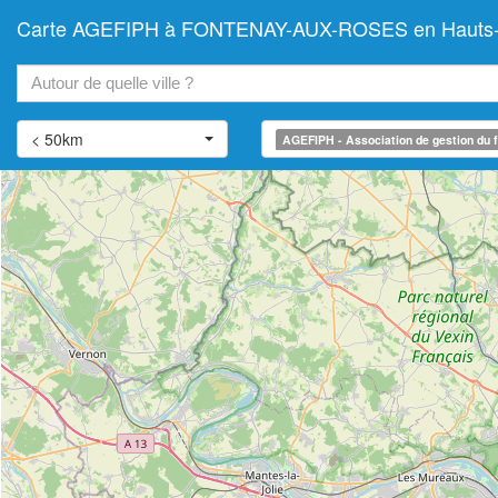
Carte AGEFIPH à FONTENAY-AUX-ROSES en Hauts-de-Se
+
−
< 50km
AGEFIPH - Association de gestion du f