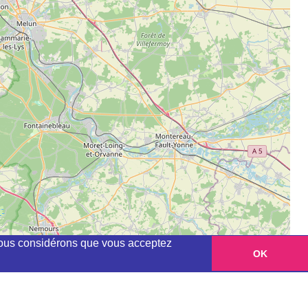
, nous considérons que vous acceptez
OK
Leaflet
|
©
OpenStreetMap
contributors