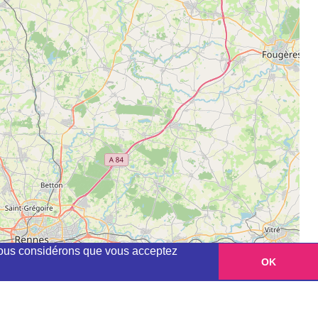
, nous considérons que vous acceptez
OK
Leaflet
|
©
OpenStreetMap
contributors