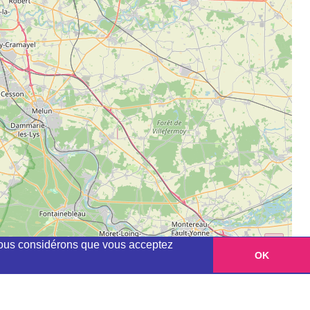
, nous considérons que vous acceptez
OK
Leaflet
|
©
OpenStreetMap
contributors