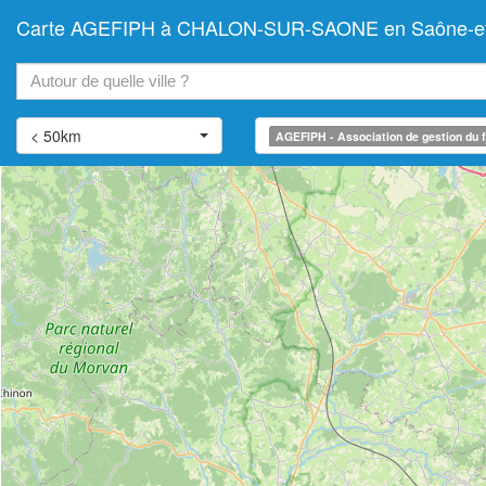
Carte AGEFIPH à CHALON-SUR-SAONE en Saône-et-Loire
+
−
< 50km
AGEFIPH - Association de gestion du f