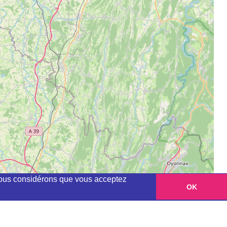
, nous considérons que vous acceptez
OK
Leaflet
|
©
OpenStreetMap
contributors