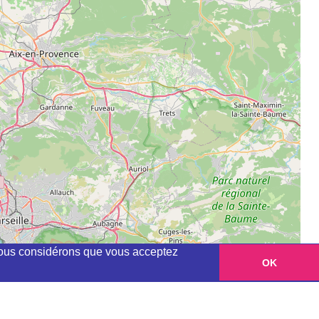
, nous considérons que vous acceptez
OK
Leaflet
|
©
OpenStreetMap
contributors