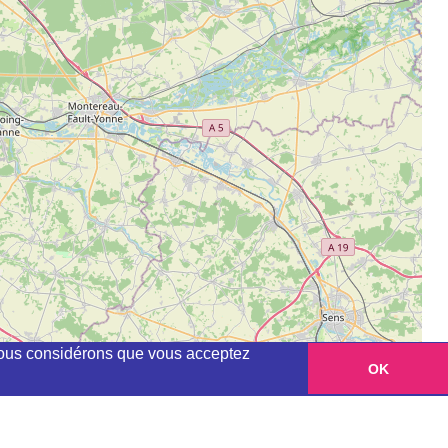
, nous considérons que vous acceptez
OK
Leaflet
|
©
OpenStreetMap
contributors