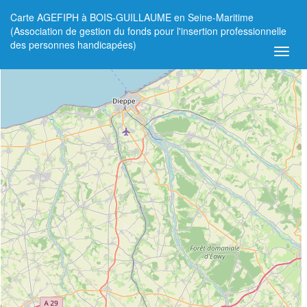
Carte AGEFIPH à BOIS-GUILLAUME en Seine-Maritime
+
(Association de gestion du fonds pour l'insertion professionnelle
des personnes handicapées)
−