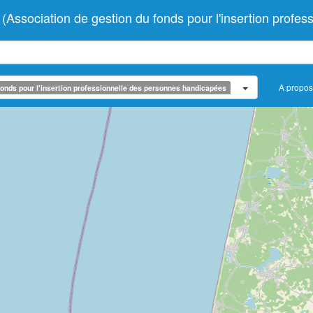
ssociation de gestion du fonds pour l'insertion profes
A propos
onds pour l'insertion professionnelle des personnes handicapées