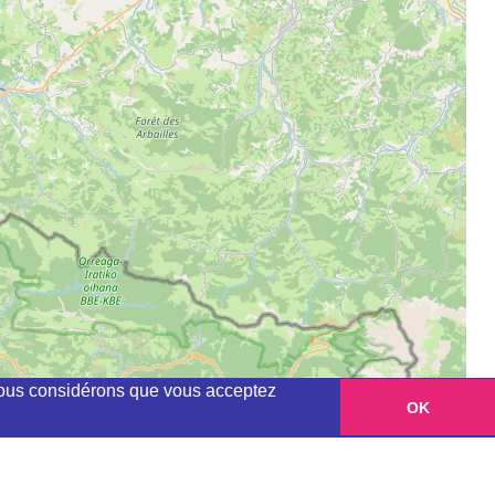
, nous considérons que vous acceptez
OK
Leaflet
|
©
OpenStreetMap
contributors