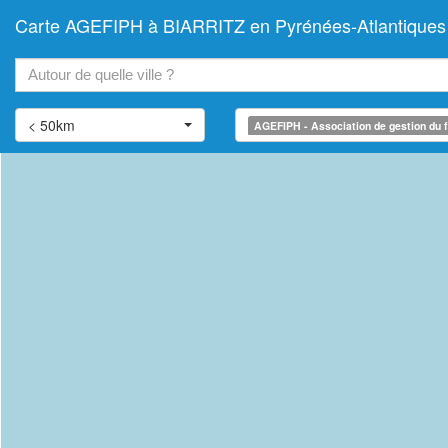
Carte AGEFIPH à BIARRITZ en Pyrénées-Atlantiques (A
+
−
< 50km
AGEFIPH - Association de gestion du f