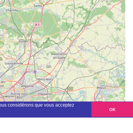
, nous considérons que vous acceptez
OK
Leaflet
|
©
OpenStreetMap
contributors