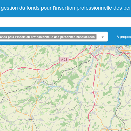
stion du fonds pour l'insertion professionnelle des p
A propos
onds pour l'insertion professionnelle des personnes handicapées