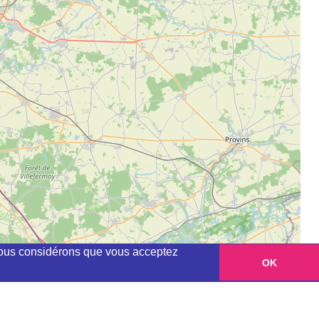
, nous considérons que vous acceptez
OK
Leaflet
|
©
OpenStreetMap
contributors