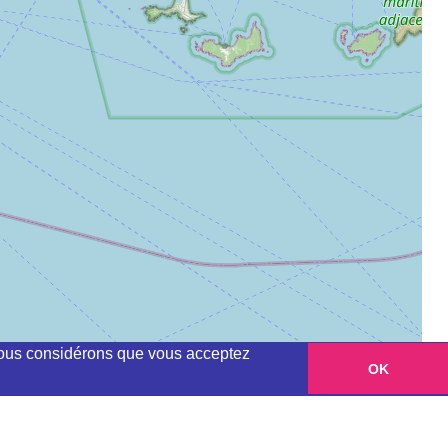
, nous considérons que vous acceptez
OK
Leaflet
|
©
OpenStreetMap
contributors