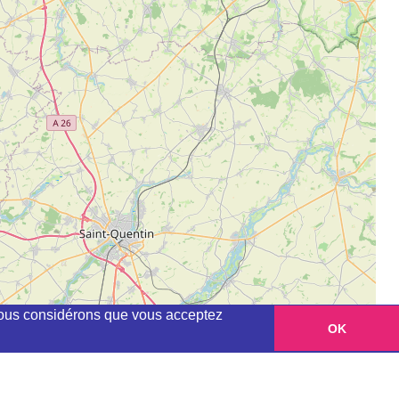
, nous considérons que vous acceptez
OK
Leaflet
|
©
OpenStreetMap
contributors