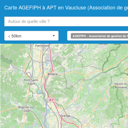
Carte AGEFIPH à APT en Vaucluse (Association de ges
+
−
< 50km
AGEFIPH - Association de gestion du f