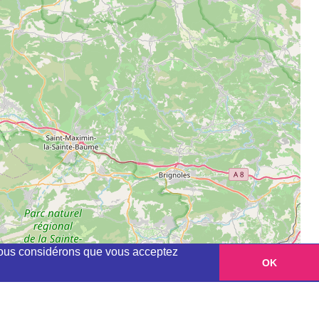
, nous considérons que vous acceptez
OK
Leaflet
|
©
OpenStreetMap
contributors