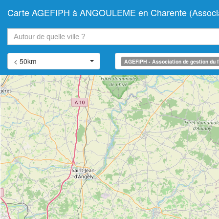
Carte AGEFIPH à ANGOULEME en Charente (Association
+
−
< 50km
AGEFIPH - Association de gestion du f