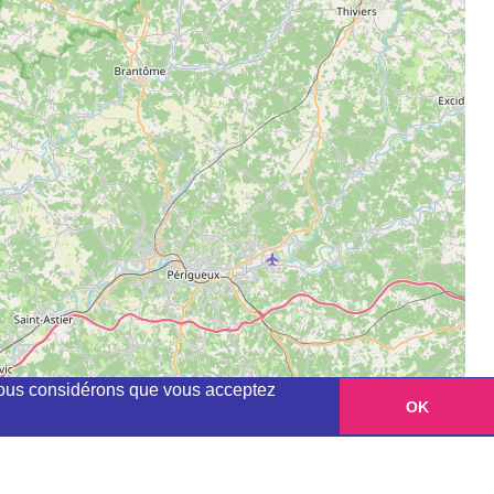
, nous considérons que vous acceptez
OK
Leaflet
|
©
OpenStreetMap
contributors