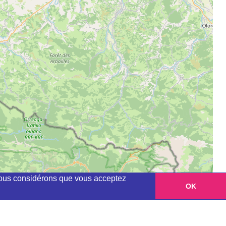
, nous considérons que vous acceptez
OK
Leaflet
|
©
OpenStreetMap
contributors