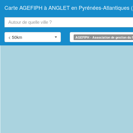
Carte AGEFIPH à ANGLET en Pyrénées-Atlantiques (Ass
+
−
< 50km
AGEFIPH - Association de gestion du f