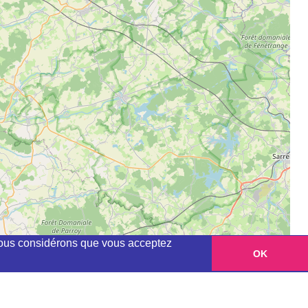
, nous considérons que vous acceptez
OK
Leaflet
|
©
OpenStreetMap
contributors