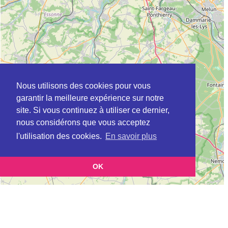
Nous utilisons des cookies pour vous
garantir la meilleure expérience sur notre
site. Si vous continuez à utiliser ce dernier,
nous considérons que vous acceptez
l'utilisation des cookies.
En savoir plus
OK
Leaflet
|
©
OpenStreetMap
contributors
Cette page vous présente la
Carte ADIL à VITRY-SUR-SEINE en Val-de-
et vous
Marne (Agence départementale pour l’information sur le logement)