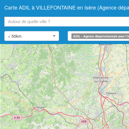
Carte ADIL à VILLEFONTAINE en Isère (Agence départe
+
−
< 50km
ADIL - Agence départementale pour l’i