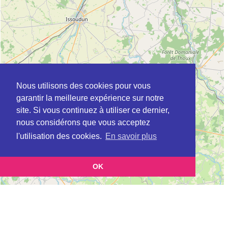
Nous utilisons des cookies pour vous
garantir la meilleure expérience sur notre
site. Si vous continuez à utiliser ce dernier,
nous considérons que vous acceptez
l'utilisation des cookies.
En savoir plus
OK
Leaflet
|
©
OpenStreetMap
contributors
Cette page vous présente la
Carte ADIL à VIERZON en Cher (Agence
et vous permet de
départementale pour l’information sur le logement)