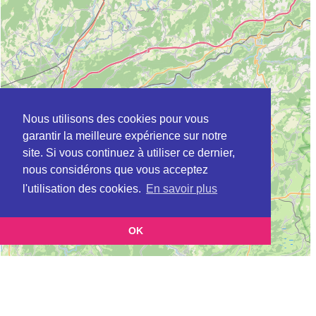
Nous utilisons des cookies pour vous
garantir la meilleure expérience sur notre
site. Si vous continuez à utiliser ce dernier,
nous considérons que vous acceptez
l'utilisation des cookies.
En savoir plus
OK
Leaflet
|
©
OpenStreetMap
contributors
Cette page vous présente la
Carte ADIL à VESOUL en Haute-Saône
et vous permet
(Agence départementale pour l’information sur le logement)