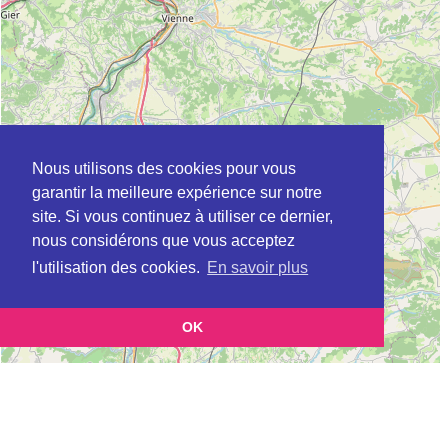
Nous utilisons des cookies pour vous
garantir la meilleure expérience sur notre
site. Si vous continuez à utiliser ce dernier,
nous considérons que vous acceptez
l'utilisation des cookies.
En savoir plus
OK
Leaflet
|
©
OpenStreetMap
contributors
Cette page vous présente la
Carte ADIL à VAULX-EN-VELIN en Rhône
et vous permet
(Agence départementale pour l’information sur le logement)