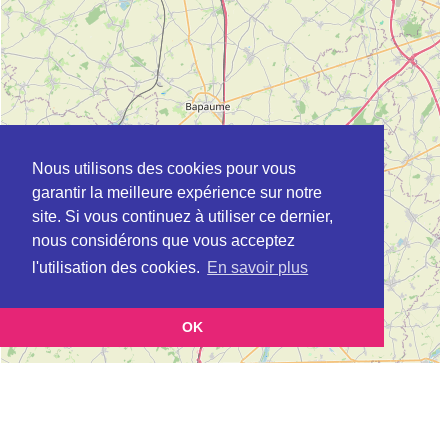
Nous utilisons des cookies pour vous
garantir la meilleure expérience sur notre
site. Si vous continuez à utiliser ce dernier,
nous considérons que vous acceptez
l'utilisation des cookies.
En savoir plus
OK
Leaflet
|
©
OpenStreetMap
contributors
Cette page vous présente la
Carte ADIL à SALLAUMINES en Pas-de-Calais
et vous permet
(Agence départementale pour l’information sur le logement)