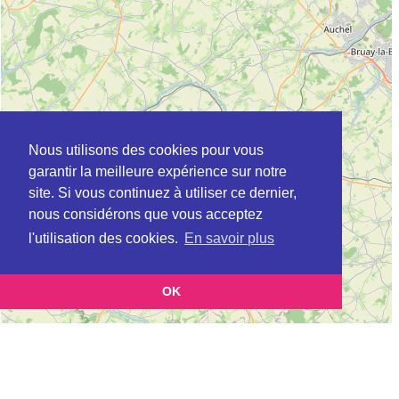
Nous utilisons des cookies pour vous
garantir la meilleure expérience sur notre
site. Si vous continuez à utiliser ce dernier,
nous considérons que vous acceptez
l'utilisation des cookies.
En savoir plus
OK
Leaflet
|
©
OpenStreetMap
contributors
Cette page vous présente la
Carte ADIL à SAINT-OMER en Pas-de-Calais
et vous permet
(Agence départementale pour l’information sur le logement)