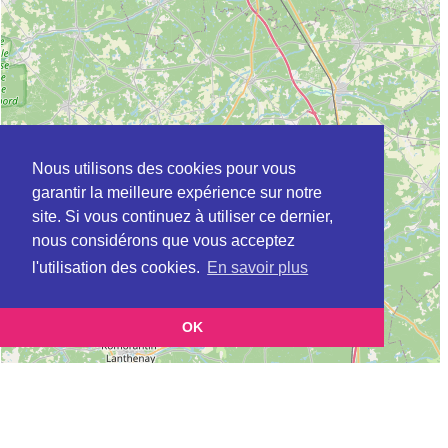
Nous utilisons des cookies pour vous
garantir la meilleure expérience sur notre
site. Si vous continuez à utiliser ce dernier,
nous considérons que vous acceptez
l'utilisation des cookies.
En savoir plus
OK
Leaflet
|
©
OpenStreetMap
contributors
Cette page vous présente la
Carte ADIL à SAINT-JEAN-DE-LA-RUELLE en
et vous
Loiret (Agence départementale pour l’information sur le logement)