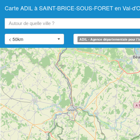
Carte ADIL à SAINT-BRICE-SOUS-FORET en Val-d'Oise
+
−
< 50km
ADIL - Agence départementale pour l’i