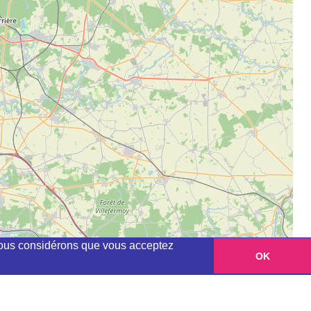
, nous considérons que vous acceptez
OK
Leaflet
|
©
OpenStreetMap
contributors