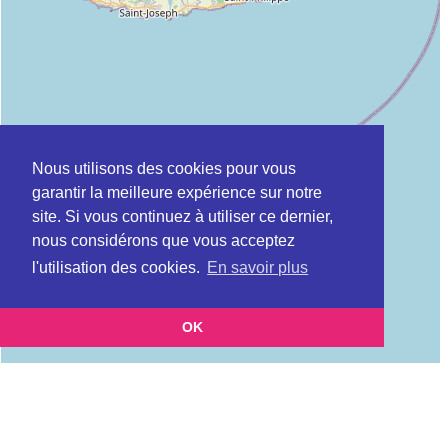
Nous utilisons des cookies pour vous
garantir la meilleure expérience sur notre
site. Si vous continuez à utiliser ce dernier,
nous considérons que vous acceptez
l'utilisation des cookies.
En savoir plus
OK
Leaflet
|
©
OpenStreetMap
contributors
Cette page vous présente la
Carte ADIL à SAINT-BENOIT en La réunion
et vous permet
(Agence départementale pour l’information sur le logement)