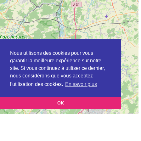
Nous utilisons des cookies pour vous
garantir la meilleure expérience sur notre
site. Si vous continuez à utiliser ce dernier,
nous considérons que vous acceptez
l'utilisation des cookies.
En savoir plus
OK
Leaflet
|
©
OpenStreetMap
contributors
Cette page vous présente la
Carte ADIL à ROMBAS en Moselle (Agence
et vous permet de
départementale pour l’information sur le logement)