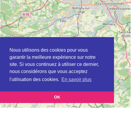
Nous utilisons des cookies pour vous
garantir la meilleure expérience sur notre
site. Si vous continuez à utiliser ce dernier,
nous considérons que vous acceptez
l'utilisation des cookies.
En savoir plus
OK
Leaflet
|
©
OpenStreetMap
contributors
Cette page vous présente la
Carte ADIL à PUTEAUX en Hauts-de-Seine
et vous permet
(Agence départementale pour l’information sur le logement)