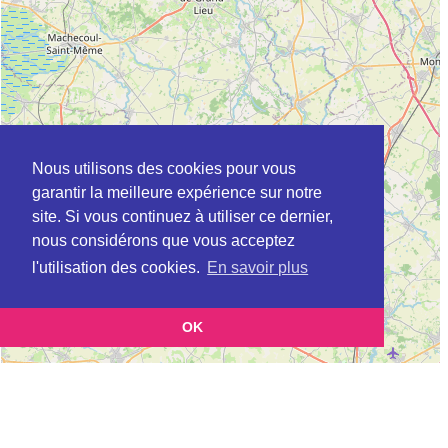
Nous utilisons des cookies pour vous
garantir la meilleure expérience sur notre
site. Si vous continuez à utiliser ce dernier,
nous considérons que vous acceptez
l'utilisation des cookies.
En savoir plus
OK
Leaflet
|
©
OpenStreetMap
contributors
Cette page vous présente la
Carte ADIL à ORVAULT en Loire-Atlantique
et vous permet
(Agence départementale pour l’information sur le logement)