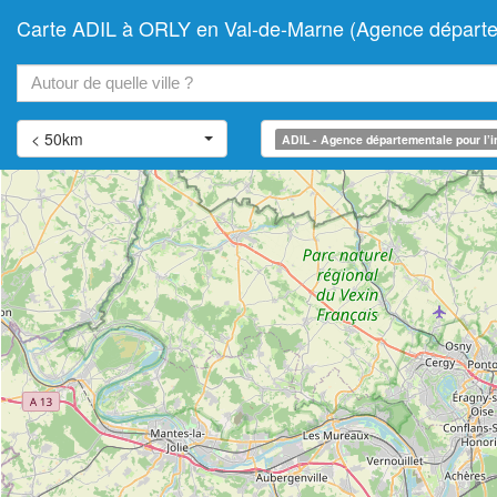
Carte ADIL à ORLY en Val-de-Marne (Agence départeme
+
−
< 50km
ADIL - Agence départementale pour l’i