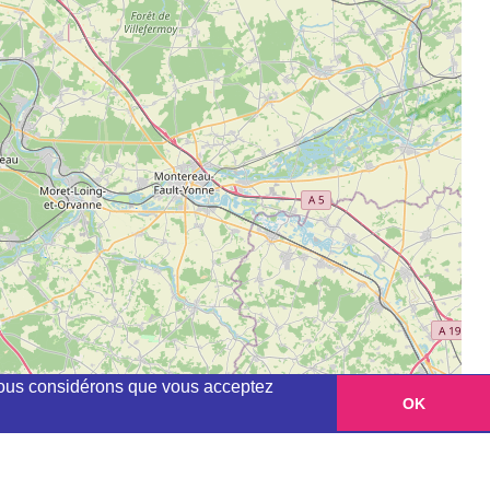
, nous considérons que vous acceptez
OK
Leaflet
|
©
OpenStreetMap
contributors