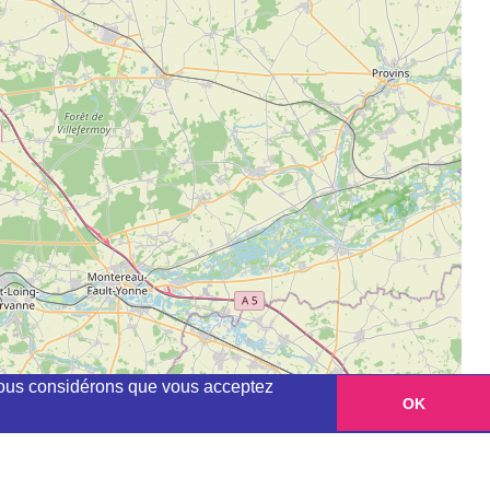
, nous considérons que vous acceptez
OK
Leaflet
|
©
OpenStreetMap
contributors