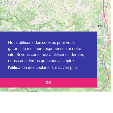
Nous utilisons des cookies pour vous
garantir la meilleure expérience sur notre
site. Si vous continuez à utiliser ce dernier,
nous considérons que vous acceptez
l'utilisation des cookies.
En savoir plus
OK
Leaflet
|
©
OpenStreetMap
contributors
Cette page vous présente la
Carte ADIL à MURET en Haute-Garonne
et vous permet
(Agence départementale pour l’information sur le logement)