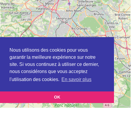
Nous utilisons des cookies pour vous
garantir la meilleure expérience sur notre
site. Si vous continuez à utiliser ce dernier,
nous considérons que vous acceptez
l'utilisation des cookies.
En savoir plus
OK
Leaflet
|
©
OpenStreetMap
contributors
Cette page vous présente la
Carte ADIL à MONTMAGNY en Val-d'Oise
et vous permet
(Agence départementale pour l’information sur le logement)