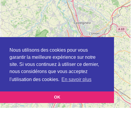
Nous utilisons des cookies pour vous
garantir la meilleure expérience sur notre
site. Si vous continuez à utiliser ce dernier,
nous considérons que vous acceptez
l'utilisation des cookies.
En savoir plus
OK
Leaflet
|
©
OpenStreetMap
contributors
Cette page vous présente la
Carte ADIL à MONTAUBAN en Tarn-et-Garonne
et vous permet
(Agence départementale pour l’information sur le logement)