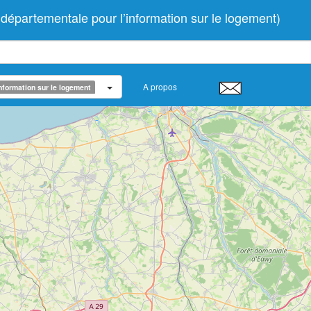
artementale pour l’information sur le logement)
A propos
nformation sur le logement