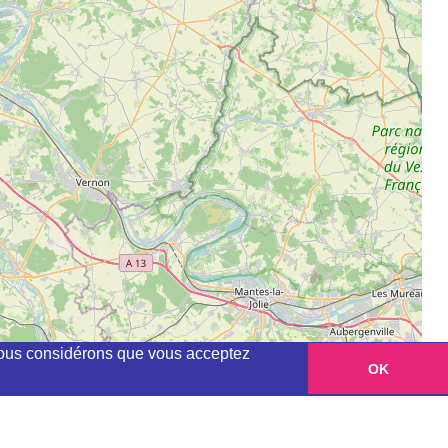
, nous considérons que vous acceptez
OK
Leaflet
|
©
OpenStreetMap
contributors