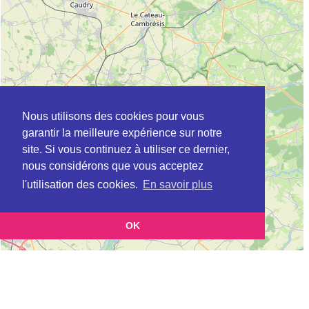
Nous utilisons des cookies pour vous
garantir la meilleure expérience sur notre
site. Si vous continuez à utiliser ce dernier,
nous considérons que vous acceptez
l'utilisation des cookies.
En savoir plus
OK
Leaflet
|
©
OpenStreetMap
contributors
Cette page vous présente la
Carte ADIL à MARLY en Nord (Agence
et vous permet de
départementale pour l’information sur le logement)