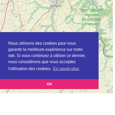
Nous utilisons des cookies pour vous
garantir la meilleure expérience sur notre
site. Si vous continuez à utiliser ce dernier,
nous considérons que vous acceptez
l'utilisation des cookies.
En savoir plus
OK
Leaflet
|
©
OpenStreetMap
contributors
Cette page vous présente la
Carte ADIL à LES ULIS en Essonne (Agence
et vous permet de
départementale pour l’information sur le logement)