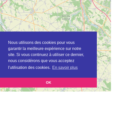
Nous utilisons des cookies pour vous
garantir la meilleure expérience sur notre
site. Si vous continuez à utiliser ce dernier,
nous considérons que vous acceptez
l'utilisation des cookies.
En savoir plus
OK
Leaflet
|
©
OpenStreetMap
contributors
Cette page vous présente la
Carte ADIL à LE GRAND-QUEVILLY en Seine-
et vous
Maritime (Agence départementale pour l’information sur le logement)