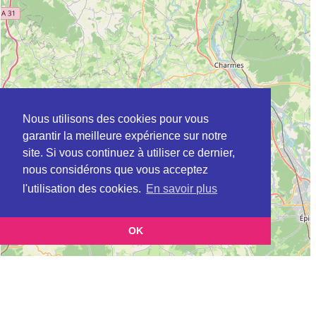
Nous utilisons des cookies pour vous
garantir la meilleure expérience sur notre
site. Si vous continuez à utiliser ce dernier,
nous considérons que vous acceptez
l'utilisation des cookies.
En savoir plus
OK
Leaflet
|
©
OpenStreetMap
contributors
Cette page vous présente la
Carte ADIL à LAXOU en Meurthe-et-Moselle
et vous permet
(Agence départementale pour l’information sur le logement)