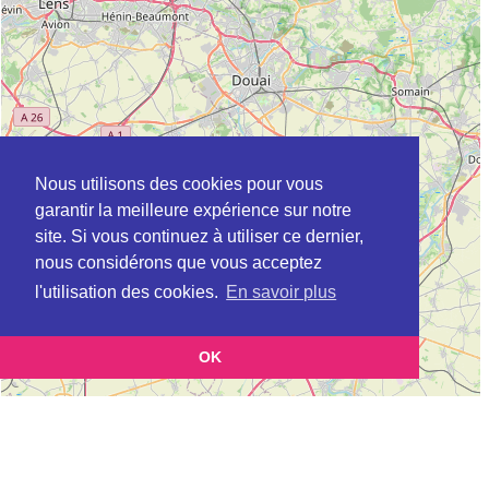
Nous utilisons des cookies pour vous
garantir la meilleure expérience sur notre
site. Si vous continuez à utiliser ce dernier,
nous considérons que vous acceptez
l'utilisation des cookies.
En savoir plus
OK
Leaflet
|
©
OpenStreetMap
contributors
Cette page vous présente la
Carte ADIL à LA MADELEINE en Nord (Agence
et vous permet de
départementale pour l’information sur le logement)