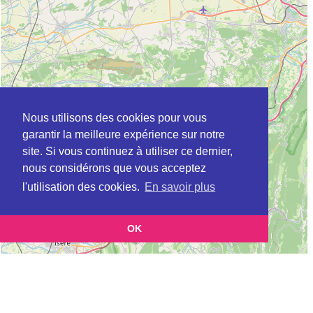
Nous utilisons des cookies pour vous
garantir la meilleure expérience sur notre
site. Si vous continuez à utiliser ce dernier,
nous considérons que vous acceptez
l'utilisation des cookies.
En savoir plus
OK
Leaflet
|
©
OpenStreetMap
contributors
Cette page vous présente la
Carte ADIL à L'ISLE-D'ABEAU (Agence
et vous permet de
départementale pour l’information sur le logement)