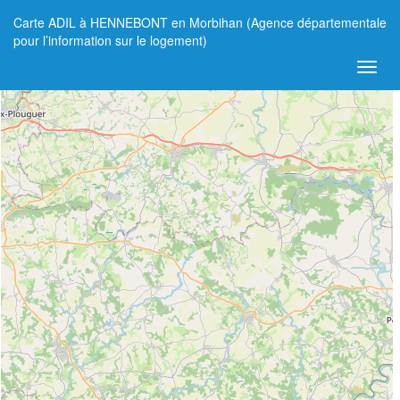
Carte ADIL à HENNEBONT en Morbihan (Agence départementale
+
pour l’information sur le logement)
−