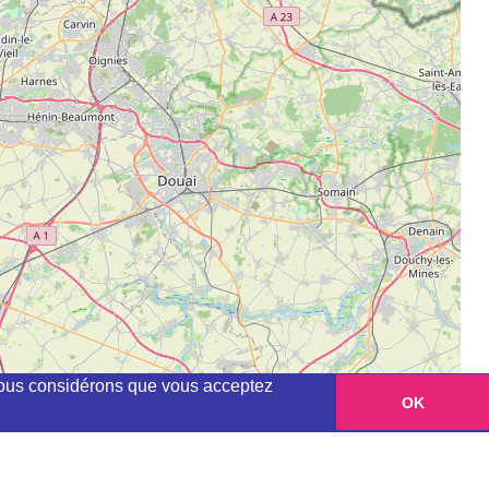
, nous considérons que vous acceptez
OK
Leaflet
|
©
OpenStreetMap
contributors