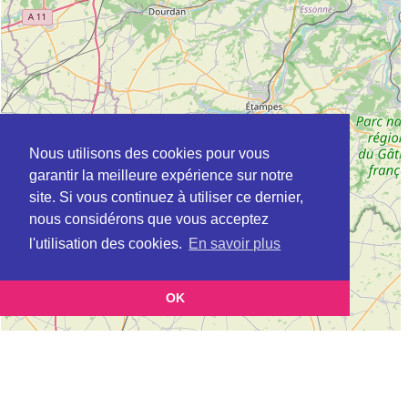
Nous utilisons des cookies pour vous
garantir la meilleure expérience sur notre
site. Si vous continuez à utiliser ce dernier,
nous considérons que vous acceptez
l'utilisation des cookies.
En savoir plus
OK
Leaflet
|
©
OpenStreetMap
contributors
Cette page vous présente la
Carte ADIL à GUYANCOURT en Yvelines
et vous permet
(Agence départementale pour l’information sur le logement)