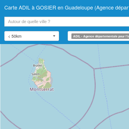
Carte ADIL à GOSIER en Guadeloupe (Agence départem
+
−
< 50km
ADIL - Agence départementale pour l’i