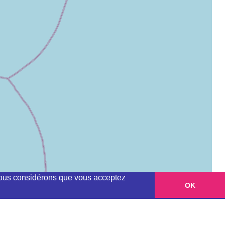
, nous considérons que vous acceptez
OK
Leaflet
|
©
OpenStreetMap
contributors