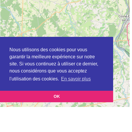
Nous utilisons des cookies pour vous
garantir la meilleure expérience sur notre
site. Si vous continuez à utiliser ce dernier,
nous considérons que vous acceptez
l'utilisation des cookies.
En savoir plus
OK
Leaflet
|
©
OpenStreetMap
contributors
Cette page vous présente la
Carte ADIL à GIEN en Loiret (Agence
et vous permet de
départementale pour l’information sur le logement)