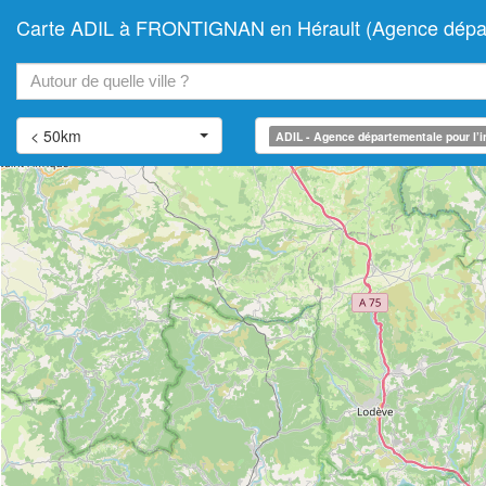
Carte ADIL à FRONTIGNAN en Hérault (Agence départe
+
−
< 50km
ADIL - Agence départementale pour l’i