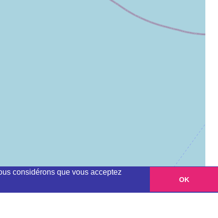
, nous considérons que vous acceptez
OK
Leaflet
|
©
OpenStreetMap
contributors