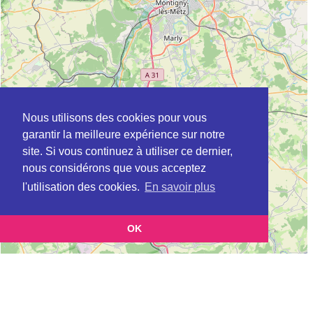
Nous utilisons des cookies pour vous
garantir la meilleure expérience sur notre
site. Si vous continuez à utiliser ce dernier,
nous considérons que vous acceptez
l'utilisation des cookies.
En savoir plus
OK
Leaflet
|
©
OpenStreetMap
contributors
Cette page vous présente la
Carte ADIL à FLORANGE en Moselle (Agence
et vous permet de
départementale pour l’information sur le logement)