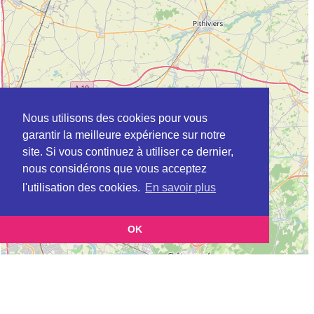
Nous utilisons des cookies pour vous
garantir la meilleure expérience sur notre
site. Si vous continuez à utiliser ce dernier,
nous considérons que vous acceptez
l'utilisation des cookies.
En savoir plus
OK
Leaflet
|
©
OpenStreetMap
contributors
Cette page vous présente la
Carte ADIL à ETAMPES en Essonne (Agence
et vous permet de
départementale pour l’information sur le logement)