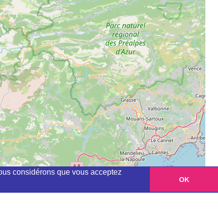
, nous considérons que vous acceptez
OK
Leaflet
|
©
OpenStreetMap
contributors